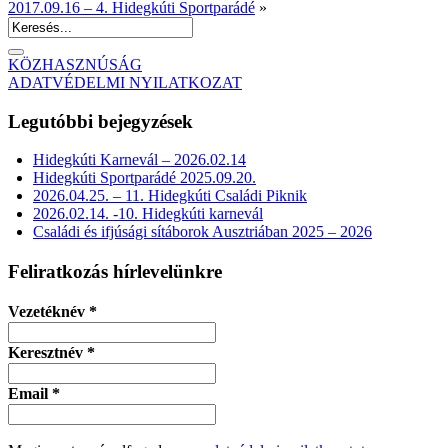
2017.09.16 – 4. Hidegkúti Sportparádé
»
KÖZHASZNÚSÁG
ADATVÉDELMI NYILATKOZAT
Legutóbbi bejegyzések
Hidegkúti Karnevál – 2026.02.14
Hidegkúti Sportparádé 2025.09.20.
2026.04.25. – 11. Hidegkúti Családi Piknik
2026.02.14. -10. Hidegkúti karnevál
Családi és ifjúsági sítáborok Ausztriában 2025 – 2026
Feliratkozás hírlevelünkre
Vezetéknév
*
Keresztnév
*
Email
*