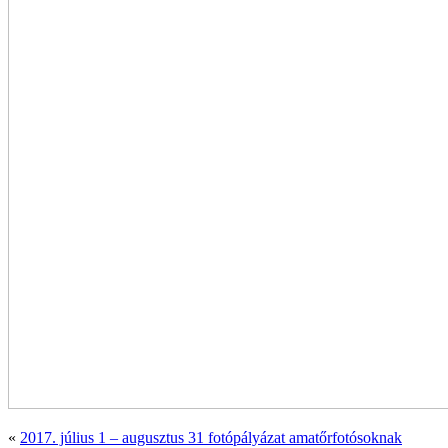
«
2017. július 1 – augusztus 31 fotópályázat amatőrfotósoknak