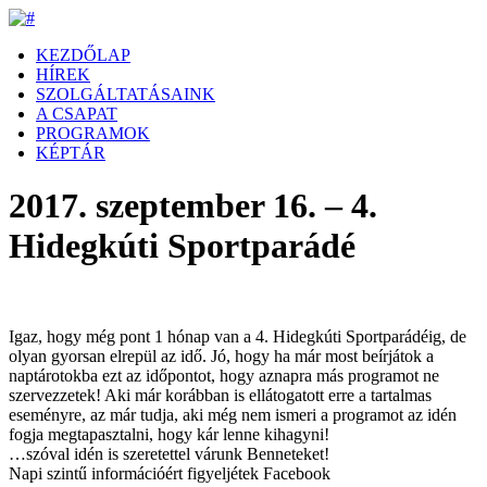
KEZDŐLAP
HÍREK
SZOLGÁLTATÁSAINK
A CSAPAT
PROGRAMOK
KÉPTÁR
2017. szeptember 16. – 4.
Hidegkúti Sportparádé
Igaz, hogy még pont 1 hónap van a 4. Hidegkúti Sportparádéig, de
olyan gyorsan elrepül az idő. Jó, hogy ha már most beírjátok a
naptárotokba ezt az időpontot, hogy aznapra más programot ne
szervezzetek! Aki már korábban is ellátogatott erre a tartalmas
eseményre, az már tudja, aki még nem ismeri a programot az idén
fogja megtapasztalni, hogy kár lenne kihagyni!
…szóval idén is szeretettel várunk Benneteket!
Napi szintű információért figyeljétek Facebook