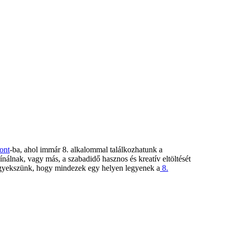
ont
-ba, ahol immár 8. alkalommal találkozhatunk a
nálnak, vagy más, a szabadidő hasznos és kreatív eltöltését
 igyekszünk, hogy mindezek egy helyen legyenek a
8.