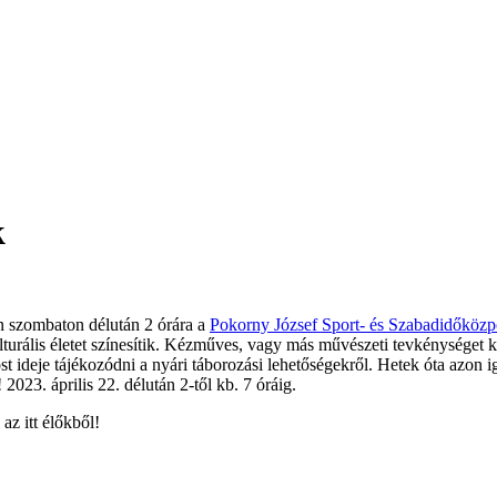
k
én szombaton délután 2 órára a
Pokorny József Sport- és Szabadidőközp
urális életet színesítik. Kézműves, vagy más művészeti tevkénységet kí
t ideje tájékozódni a nyári táborozási lehetőségekről. Hetek óta azon
 2023. április 22. délután 2-től kb. 7 óráig.
az itt élőkből!