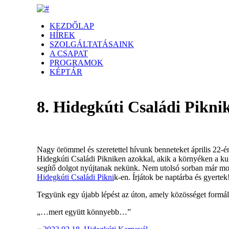
KEZDŐLAP
HÍREK
SZOLGÁLTATÁSAINK
A CSAPAT
PROGRAMOK
KÉPTÁR
8. Hidegkúti Családi Pikni
Nagy örömmel és szeretettel hívunk benneteket április 22-
Hidegkúti Családi Pikniken azokkal, akik a környéken a kult
segítő dolgot nyújtanak nekünk. Nem utolsó sorban már mos
Hidegkúti Családi Pikni
k-en. Írjátok be naptárba és gyertek!
Tegyünk egy újabb lépést az úton, amely közösséget formál 
„…mert együtt könnyebb…”