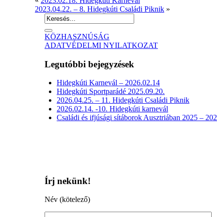
«
2023.02.18. Hidegkúti Karnevál
2023.04.22. – 8. Hidegkúti Családi Piknik
»
KÖZHASZNÚSÁG
ADATVÉDELMI NYILATKOZAT
Legutóbbi bejegyzések
Hidegkúti Karnevál – 2026.02.14
Hidegkúti Sportparádé 2025.09.20.
2026.04.25. – 11. Hidegkúti Családi Piknik
2026.02.14. -10. Hidegkúti karnevál
Családi és ifjúsági sítáborok Ausztriában 2025 – 20
Írj nekünk!
Név (kötelező)