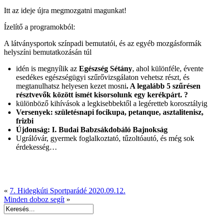
Itt az ideje újra megmozgatni magunkat!
Ízelítő a programokból:
A látványsportok színpadi bemutatói, és az egyéb mozgásformák
helyszíni bemutatkozásán túl
idén is megnyílik az
Egészség Sétány
, ahol különféle, évente
esedékes egészségügyi szűrővizsgálaton vehetsz részt, és
megtanulhatsz helyesen kezet mosni
. A legalább 5 szűrésen
résztvevők között ismét kisorsolunk egy kerékpárt. ?
különböző kihívások a legkisebbektől a legéretteb korosztályig
Versenyek: születésnapi focikupa, petanque, asztalitenisz,
frizbi
Újdonság: I. Budai Babzsákdobáló Bajnokság
Ugrálóvár, gyermek foglalkoztató, tűzoltóautó, és még sok
érdekesség…
«
7. Hidegkúti Sportparádé 2020.09.12.
Minden doboz segít
»