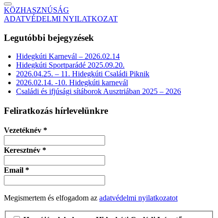
KÖZHASZNÚSÁG
ADATVÉDELMI NYILATKOZAT
Legutóbbi bejegyzések
Hidegkúti Karnevál – 2026.02.14
Hidegkúti Sportparádé 2025.09.20.
2026.04.25. – 11. Hidegkúti Családi Piknik
2026.02.14. -10. Hidegkúti karnevál
Családi és ifjúsági sítáborok Ausztriában 2025 – 2026
Feliratkozás hírlevelünkre
Vezetéknév
*
Keresztnév
*
Email
*
Megismertem és elfogadom az
adatvédelmi nyilatkozatot