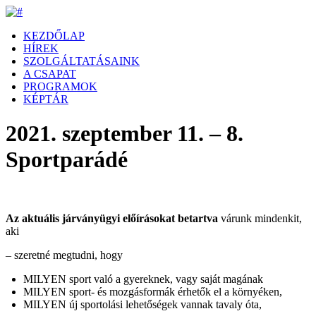
KEZDŐLAP
HÍREK
SZOLGÁLTATÁSAINK
A CSAPAT
PROGRAMOK
KÉPTÁR
2021. szeptember 11. – 8.
Sportparádé
Az aktuális járványügyi előírásokat betartva
várunk mindenkit,
aki
– szeretné megtudni, hogy
MILYEN sport való a gyereknek, vagy saját magának
MILYEN sport- és mozgásformák érhetők el a környéken,
MILYEN új sportolási lehetőségek vannak tavaly óta,