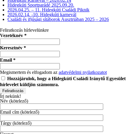
Hidegkúti Karnevál – 2026.02.14
Hidegkúti Sportparádé 2025.09.20.
2026.04.25. – 11. Hidegkúti Családi Piknik
2026.02.14. -10. Hidegkúti karnevál
Családi és ifjúsági sítáborok Ausztriában 2025 – 2026
Feliratkozás hírlevelünkre
Vezetéknév
*
Keresztnév
*
Email
*
Megismertem és elfogadom az
adatvédelmi nyilatkozatot
Hozzájárulok, hogy a Hidegkúti Családi Iránytű Egyesület
hírlevelet küldjön számomra.
Írj nekünk!
Név (kötelező)
Email cím (kötelező)
Tárgy (kötelező)