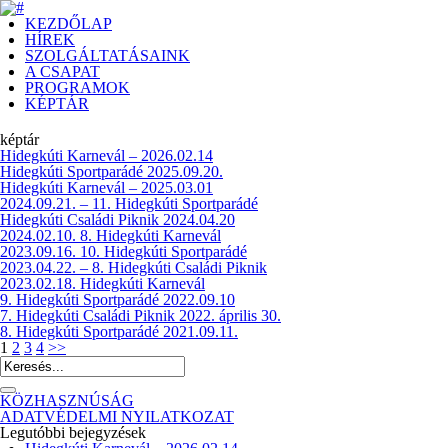
KEZDŐLAP
HÍREK
SZOLGÁLTATÁSAINK
A CSAPAT
PROGRAMOK
KÉPTÁR
képtár
Hidegkúti Karnevál – 2026.02.14
Hidegkúti Sportparádé 2025.09.20.
Hidegkúti Karnevál – 2025.03.01
2024.09.21. – 11. Hidegkúti Sportparádé
Hidegkúti Családi Piknik 2024.04.20
2024.02.10. 8. Hidegkúti Karnevál
2023.09.16. 10. Hidegkúti Sportparádé
2023.04.22. – 8. Hidegkúti Családi Piknik
2023.02.18. Hidegkúti Karnevál
9. Hidegkúti Sportparádé 2022.09.10
7. Hidegkúti Családi Piknik 2022. április 30.
8. Hidegkúti Sportparádé 2021.09.11.
1
2
3
4
>>
KÖZHASZNÚSÁG
ADATVÉDELMI NYILATKOZAT
Legutóbbi bejegyzések