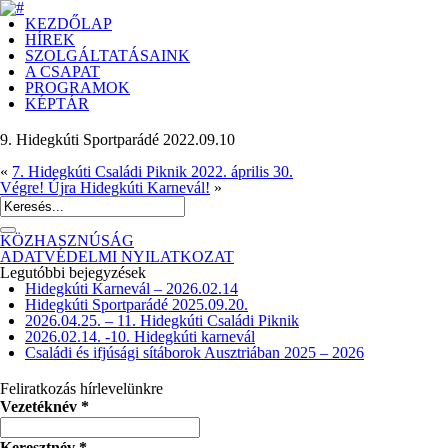
KEZDŐLAP
HÍREK
SZOLGÁLTATÁSAINK
A CSAPAT
PROGRAMOK
KÉPTÁR
9. Hidegkúti Sportparádé 2022.09.10
«
7. Hidegkúti Családi Piknik 2022. április 30.
Végre! Újra Hidegkúti Karnevál!
»
KÖZHASZNÚSÁG
ADATVÉDELMI NYILATKOZAT
Legutóbbi bejegyzések
Hidegkúti Karnevál – 2026.02.14
Hidegkúti Sportparádé 2025.09.20.
2026.04.25. – 11. Hidegkúti Családi Piknik
2026.02.14. -10. Hidegkúti karnevál
Családi és ifjúsági sítáborok Ausztriában 2025 – 2026
Feliratkozás hírlevelünkre
Vezetéknév
*
Keresztnév
*