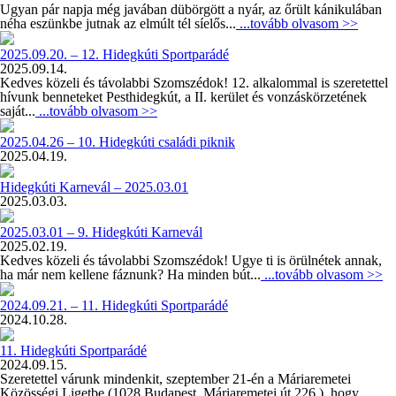
Ugyan pár napja még javában dübörgött a nyár, az őrült kánikulában
néha eszünkbe jutnak az elmúlt tél síelős...
...tovább olvasom >>
2025.09.20. – 12. Hidegkúti Sportparádé
2025.09.14.
Kedves közeli és távolabbi Szomszédok! 12. alkalommal is szeretettel
hívunk benneteket Pesthidegkút, a II. kerület és vonzáskörzetének
saját...
...tovább olvasom >>
2025.04.26 – 10. Hidegkúti családi piknik
2025.04.19.
Hidegkúti Karnevál – 2025.03.01
2025.03.03.
2025.03.01 – 9. Hidegkúti Karnevál
2025.02.19.
Kedves közeli és távolabbi Szomszédok! Ugye ti is örülnétek annak,
ha már nem kellene fáznunk? Ha minden bút...
...tovább olvasom >>
2024.09.21. – 11. Hidegkúti Sportparádé
2024.10.28.
11. Hidegkúti Sportparádé
2024.09.15.
Szeretettel várunk mindenkit, szeptember 21-én a Máriaremetei
Közösségi Ligetbe (1028 Budapest, Máriaremetei út 226.), hogy