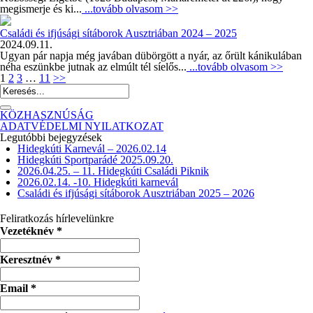
megismerje és ki...
...tovább olvasom >>
Családi és ifjúsági sítáborok Ausztriában 2024 – 2025
2024.09.11.
Ugyan pár napja még javában dübörgött a nyár, az őrült kánikulában
néha eszünkbe jutnak az elmúlt tél síelős...
...tovább olvasom >>
1
2
3
…
11
>>
KÖZHASZNÚSÁG
ADATVÉDELMI NYILATKOZAT
Legutóbbi bejegyzések
Hidegkúti Karnevál – 2026.02.14
Hidegkúti Sportparádé 2025.09.20.
2026.04.25. – 11. Hidegkúti Családi Piknik
2026.02.14. -10. Hidegkúti karnevál
Családi és ifjúsági sítáborok Ausztriában 2025 – 2026
Feliratkozás hírlevelünkre
Vezetéknév
*
Keresztnév
*
Email
*