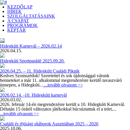
KEZDŐLAP
HÍREK
SZOLGÁLTATÁSAINK
A CSAPAT
PROGRAMOK
KÉPTÁR
Hidegkúti Karnevál – 2026.02.14
2026.04.15.
Hidegkúti Sportparádé 2025.09.20.
2026.04.25. – 11. Hidegkúti Családi Piknik
Kedves Szomszédok! Szeretettel és sok újdonsággal várunk
benneteket a már 11. alkalommal megrendezésre kerülő tavaszváró
ünnepen, a Hidegkúti...
...tovább olvasom >>
2026.02.14. -10. Hidegkúti karnevál
2026.03.02.
2026. február 14-én megrendezésre került a 10. Hidegkúti Karnevál.
Délután 15 órától változatos játékokkal búcsúztattuk el a telet,...
...tovább olvasom >>
Családi és ifjúsági sítáborok Ausztriában 2025 – 2026
2025.10.06.