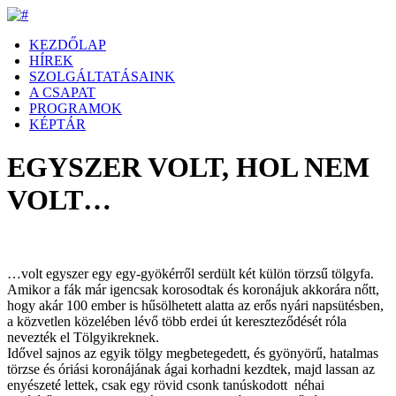
KEZDŐLAP
HÍREK
SZOLGÁLTATÁSAINK
A CSAPAT
PROGRAMOK
KÉPTÁR
EGYSZER VOLT, HOL NEM
VOLT…
…volt egyszer egy egy-gyökérről serdült két külön törzsű tölgyfa.
Amikor a fák már igencsak korosodtak és koronájuk akkorára nőtt,
hogy akár 100 ember is hűsölhetett alatta az erős nyári napsütésben,
a közvetlen közelében lévő több erdei út kereszteződését róla
nevezték el Tölgyikreknek.
Idővel sajnos az egyik tölgy megbetegedett, és gyönyörű, hatalmas
törzse és óriási koronájának ágai korhadni kezdtek, majd lassan az
enyészeté lettek, csak egy rövid csonk tanúskodott néhai