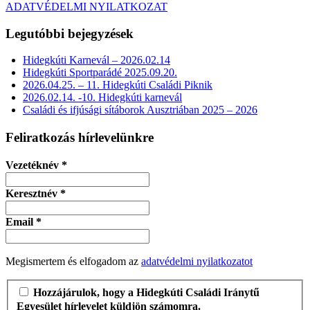
ADATVÉDELMI NYILATKOZAT
Legutóbbi bejegyzések
Hidegkúti Karnevál – 2026.02.14
Hidegkúti Sportparádé 2025.09.20.
2026.04.25. – 11. Hidegkúti Családi Piknik
2026.02.14. -10. Hidegkúti karnevál
Családi és ifjúsági sítáborok Ausztriában 2025 – 2026
Feliratkozás hírlevelünkre
Vezetéknév
*
Keresztnév
*
Email
*
Megismertem és elfogadom az
adatvédelmi nyilatkozatot
Hozzájárulok, hogy a Hidegkúti Családi Iránytű
Egyesület hírlevelet küldjön számomra.