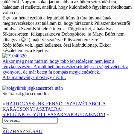
ottlétéről. Nagyon sokat jártam abban az útkereszteződésben,
haladtam el mellette, anélkül, hogy különösebb figyelmet fordítottam
volna rá.
Egy pár héttel ezelőtt a legutóbbi Iránytű túra útvonalának
megtervezésekor azt találtam ki, hogy túrázzunk Pilisszentkeresztről
indulva a Szent-Kút felé érintve a Tölgyikreket, áthaladva a
Sikárosi-réten, felkapaszkodva Dobogókőre, (a Matyi Büfét nem
kihagyva 😉 !) majd visszatérve Pilisszentkeresztre!
Szép időnk volt, igazi kellemes, őszi kirándulónap. Ekkor
készítettem ez a képet is.
Akkor még nem tudtam, hogy több lehetőségem nem lesz a
fényképezésére. A múlt heti ónos esőzések teljesen véget vetettek a
gyönyörű, de már beteg fa pompás megjelenésének.
A fa maradványa most így néz ki.
Sic transit gloria mundi…
«
HAJTOGASSUNK FENYŐT SZALVÉTÁBÓL A
KARÁCSONYI ASZTALRA!
SÍELJÜNK EGYÜTT VASÁRNAP BUDAJENŐN!
»
KÖZHASZNÚSÁG