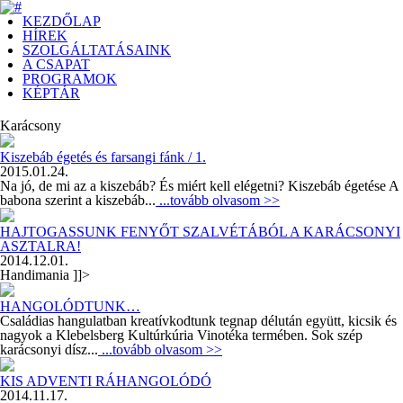
KEZDŐLAP
HÍREK
SZOLGÁLTATÁSAINK
A CSAPAT
PROGRAMOK
KÉPTÁR
Karácsony
Kiszebáb égetés és farsangi fánk / 1.
2015.01.24.
Na jó, de mi az a kiszebáb? És miért kell elégetni? Kiszebáb égetése A
babona szerint a kiszebáb...
...tovább olvasom >>
HAJTOGASSUNK FENYŐT SZALVÉTÁBÓL A KARÁCSONYI
ASZTALRA!
2014.12.01.
Handimania ]]>
HANGOLÓDTUNK…
Családias hangulatban kreatívkodtunk tegnap délután együtt, kicsik és
nagyok a Klebelsberg Kultúrkúria Vinotéka termében. Sok szép
karácsonyi dísz...
...tovább olvasom >>
KIS ADVENTI RÁHANGOLÓDÓ
2014.11.17.