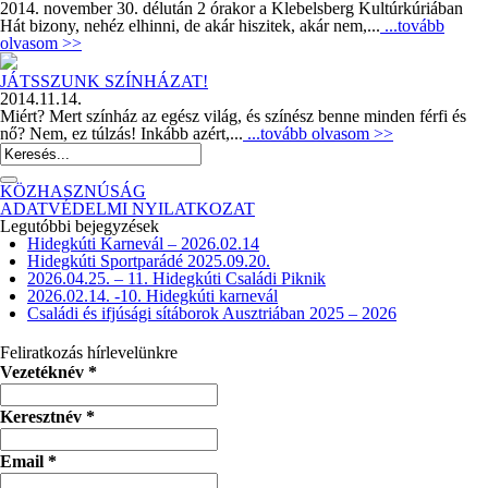
2014. november 30. délután 2 órakor a Klebelsberg Kultúrkúriában
Hát bizony, nehéz elhinni, de akár hiszitek, akár nem,...
...tovább
olvasom >>
JÁTSSZUNK SZÍNHÁZAT!
2014.11.14.
Miért? Mert színház az egész világ, és színész benne minden férfi és
nő? Nem, ez túlzás! Inkább azért,...
...tovább olvasom >>
KÖZHASZNÚSÁG
ADATVÉDELMI NYILATKOZAT
Legutóbbi bejegyzések
Hidegkúti Karnevál – 2026.02.14
Hidegkúti Sportparádé 2025.09.20.
2026.04.25. – 11. Hidegkúti Családi Piknik
2026.02.14. -10. Hidegkúti karnevál
Családi és ifjúsági sítáborok Ausztriában 2025 – 2026
Feliratkozás hírlevelünkre
Vezetéknév
*
Keresztnév
*
Email
*