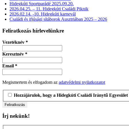
Hidegkúti Sportparádé 2025.09.20.
2026.04.25. – 11. Hidegkúti Családi Piknik
2026.02.14. -10. Hidegkúti karnevál
Családi és ifjúsági sítáborok Ausztriában 2025 – 2026
Feliratkozás hírlevelünkre
Vezetéknév
*
Keresztnév
*
Email
*
Megismertem és elfogadom az
adatvédelmi nyilatkozatot
Hozzájárulok, hogy a Hidegkúti Családi Iránytű Egyesület 
Írj nekünk!