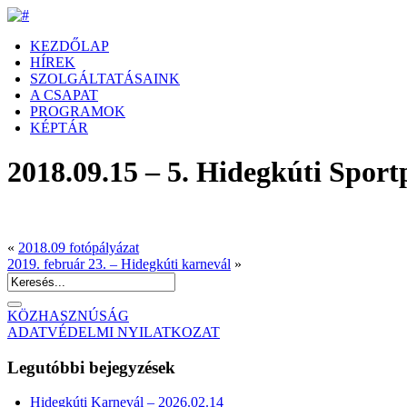
KEZDŐLAP
HÍREK
SZOLGÁLTATÁSAINK
A CSAPAT
PROGRAMOK
KÉPTÁR
2018.09.15 – 5. Hidegkúti Spor
«
2018.09 fotópályázat
2019. február 23. – Hidegkúti karnevál
»
KÖZHASZNÚSÁG
ADATVÉDELMI NYILATKOZAT
Legutóbbi bejegyzések
Hidegkúti Karnevál – 2026.02.14