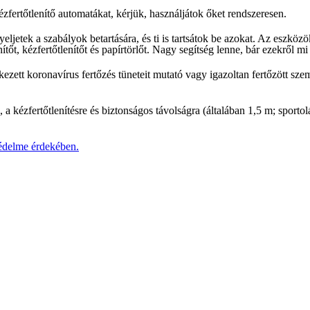
ézfertőtlenítő automatákat
, kérjük, használjátok őket rendszeresen.
yeljetek a szabályok betartására, és ti is tartsátok be azokat. Az eszköz
nítőt, kézfertőtlenítőt és papírtörlőt. Nagy segítség lenne, bár ezekről 
kezett koronavírus fertőzés tüneteit mutató vagy igazoltan fertőzött sze
), a kézfertőtlenítésre és biztonságos távolságra (általában 1,5 m; sport
lme érdekében.