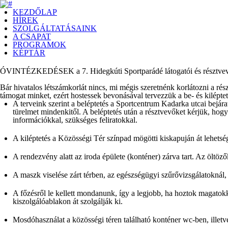
KEZDŐLAP
HÍREK
SZOLGÁLTATÁSAINK
A CSAPAT
PROGRAMOK
KÉPTÁR
ÓVINTÉZKEDÉSEK a 7. Hidegkúti Sportparádé látogatói és résztvev
Bár hivatalos
létszámkorlát
nincs, mi mégis szeretnénk korlátozni a rés
támogat minket, ezért hostessek bevonásával tervezzük a be- és kiléptet
A terveink szerint a
beléptetés
a Sportcentrum Kadarka utcai bejáratá
türelmet mindenkitől. A beléptetés után a résztvevőket kérjük, hogy 
információkkal, szükséges feliratokkal.
A
kiléptetés
a Közösségi Tér színpad mögötti kiskapuján át lehetsége
A rendezvény alatt
az iroda épülete (konténer) zárva tart
. Az öltöző
A
maszk viselése zárt térben
, az egészségügyi szűrővizsgálatoknál, 
A főzésről le kellett mondanunk, így a legjobb, ha hoztok magatokk
kiszolgálóablakon át szolgálják ki.
Mosdóhasználat
a közösségi téren található konténer wc-ben, illetv