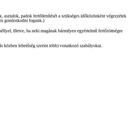
ök, asztalok, padok
fertőtlenítését
a szükséges időközönként végezzétek
mi is gondoskodni fogunk.)
méllyel, illetve, ha neki magának bármilyen egyértelmű fertőzöttségre
olás közben lehetőség szerint több) vonatkozó szabályokat.