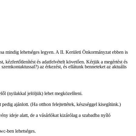
ása mindig lehetséges legyen. A II. Kerületi Önkormányzat ebben is
, kézfertőtlenítést és adatfelvételt követően. Kérjük a megértést és
k szemkontaktussal?) az érkezést, és ellátunk benneteket az aktuális
elől (nyilakkal jelöljük) lehet megközelíteni.
 pedig ajánlott. (Ha otthon felejtettétek, készséggel kisegítünk.)
ény ideje alatt, de a vásárlókat kizárólag a szabadba nyíló
 wc-ben lehetséges.