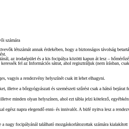
ői számára
ztvevők létszámát annak érdekében, hogy a biztonságos távolság betart
ést.
nál, az irodaépület és a kis focipálya közötti kapun át lesz – hőmérőzést
keressék fel az Információs sátrat, ahol regisztráljuk (nem írásban, csa
s, vagyis a rendezvény helyszínét csak itt lehet elhagyni.
ket, illetve a bőrgyógyászati és szemészeti szűrést csak a hátsó bejárat f
illetve minden olyan helyszínen, ahol ezt tábla jelzi
kötelező
, egyébként
al egész napra elegendő enni- és innivalót. A
büfé nyitva
lesz a rendezv
e a nagy focipályánál található mozgáskorlátozottak számára kialakított