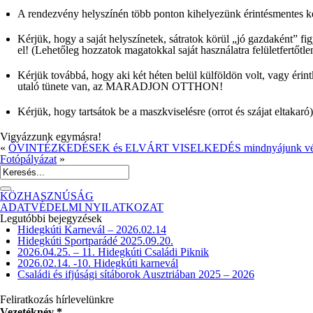
A rendezvény helyszínén több ponton kihelyezünk
érintésmentes k
Kérjük, hogy a saját helyszínetek, sátratok körül „jó gazdaként” fig
el! (Lehetőleg hozzatok magatokkal saját használatra felületfertőtle
Kérjük továbbá, hogy aki két héten belül külföldön volt, vagy érint
utaló tünete van, az
MARADJON OTTHON
!
Kérjük, hogy tartsátok be a maszkviselésre (orrot és szájat eltakaró
Vigyázzunk egymásra!
«
ÓVINTÉZKEDÉSEK és ELVÁRT VISELKEDÉS mindnyájunk véde
Fotópályázat
»
KÖZHASZNÚSÁG
ADATVÉDELMI NYILATKOZAT
Legutóbbi bejegyzések
Hidegkúti Karnevál – 2026.02.14
Hidegkúti Sportparádé 2025.09.20.
2026.04.25. – 11. Hidegkúti Családi Piknik
2026.02.14. -10. Hidegkúti karnevál
Családi és ifjúsági sítáborok Ausztriában 2025 – 2026
Feliratkozás hírlevelünkre
Vezetéknév
*